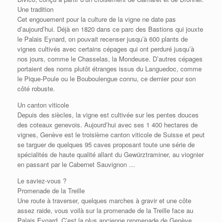
Une tradition
Cet engouement pour la culture de la vigne ne date pas
d’aujourd’hui. Déjà en 1820 dans ce parc des Bastions qui jouxte
le Palais Eynard, on pouvait recenser jusqu’à 600 plants de
vignes cultivés avec certains cépages qui ont perduré jusqu’à
nos jours, comme le Chasselas, la Mondeuse. D’autres cépages
portaient des noms plutôt étranges issus du Languedoc, comme
le Pique-Poule ou le Bouboulengue connu, ce dernier pour son
côté robuste.
Un canton viticole
Depuis des siècles, la vigne est cultivée sur les pentes douces
des coteaux genevois. Aujourd’hui avec ses 1 400 hectares de
vignes, Genève est le troisième canton viticole de Suisse et peut
se targuer de quelques 95 caves proposant toute une série de
spécialités de haute qualité allant du Gewürztraminer, au viognier
en passant par le Cabernet Sauvignon …
Le saviez-vous ?
Promenade de la Treille
Une route à traverser, quelques marches à gravir et une côte
assez raide, vous voilà sur la promenade de la Treille face au
Palais Eynard. C’est la plus ancienne promenade de Genève,