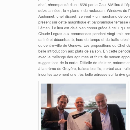
chef, récompensé d’un 16/20 par le Gault&Millau à l’é
seize années, le « piano » du restaurant Windows de l’
Audonnet, chef discret, se veut « un marchand de bonh
présent sur cette magnifique et panoramique terrasse 
Léman. Le lieu est déjà bien connu grâce à celui qui en 
Claude Legras aux commandes pendant vingt-trois ans.
raffiné et décontracté, hors du temps et du trafic urba
du centre-ville de Genève. Les propositions du Chef de
belle introduction aux plats de saison. En cette période
avec le mélange des agrumes et fruits de saison apport
suggestions de la carte. Difficile de résister, notamme
à la crème de Gruyère, fraises basilic, sorbet aux fruit
incontestablement une très belle adresse sur la rive 