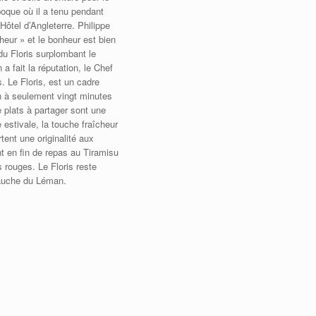
poque où il a tenu pendant
Hôtel d’Angleterre. Philippe
eur » et le bonheur est bien
du Floris surplombant le
a fait la réputation, le Chef
 Le Floris, est un cadre
in à seulement vingt minutes
 plats à partager sont une
 estivale, la touche fraîcheur
ent une originalité aux
nt en fin de repas au Tiramisu
s rouges. Le Floris reste
gauche du Léman.